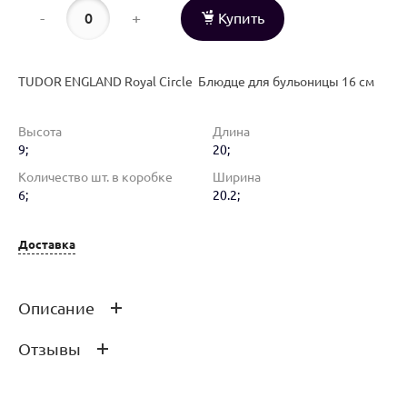
-
+
Купить
TUDOR ENGLAND Royal Circle Блюдце для бульоницы 16 см
Высота
Длина
9;
20;
Количество шт. в коробке
Ширина
6;
20.2;
Доставка
Описание
Отзывы
TUDOR ENGLAND Royal Circle Блюдце для бульоницы 16 см
Оставить отзыв