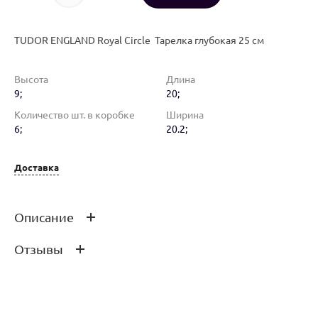
TUDOR ENGLAND Royal Circle Тарелка глубокая 25 см
Высота
Длина
9;
20;
Количество шт. в коробке
Ширина
6;
20.2;
Доставка
Описание
Отзывы
TUDOR ENGLAND Royal Circle Тарелка глубокая 25 см
Оставить отзыв