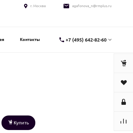
г. Москва
agafonova_n@rmplus.ru
+7 (495) 642-82-60
ея
Контакты
Купить