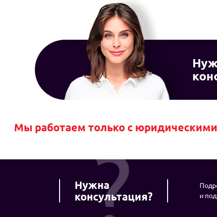
Нуж
кон
Мы работаем только с юридическими 
Нужна
Подро
консультация?
и по