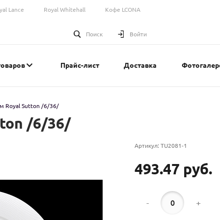
yal Lance
Royal Whitehall
Кофе LCONA
Поиск
Войти
товаров
Прайс-лист
Доставка
Фотогалер
м Royal Sutton /6/36/
ton /6/36/
Артикул:
TU2081-1
493.47 руб.
-
+