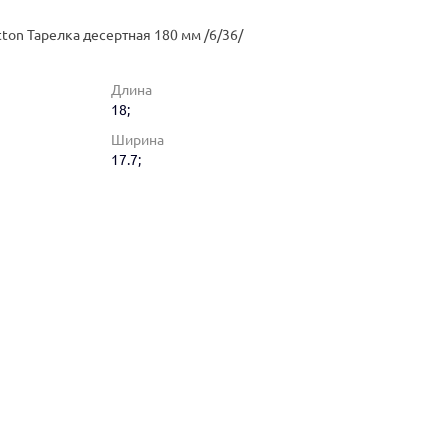
on Тарелка десертная 180 мм /6/36/
Длина
18;
Ширина
17.7;
utton Тарелка десертная 18 см Royal Sutton