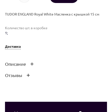
TUDOR ENGLAND Royal White Масленка с крышкой 15 см
Количество шт. в коробке
1;
Доставка
Описание
Отзывы
TUDOR ENGLAND Royal White Масленка с крышкой 15 см
Оставить отзыв