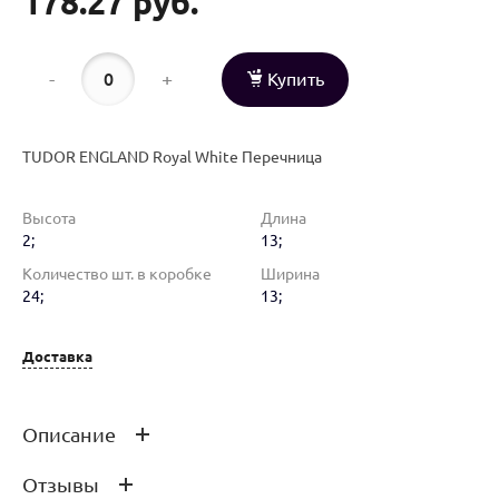
178.27 руб.
-
+
Купить
TUDOR ENGLAND Royal White Перечница
Высота
Длина
2;
13;
Количество шт. в коробке
Ширина
24;
13;
Доставка
Описание
Отзывы
TUDOR ENGLAND Royal White Перечница