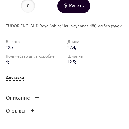
-
+
Купить
TUDOR ENGLAND Royal White Чаша суповая 480 мл без ручек
Высота
Длина
12.5;
27.4;
Количество шт. в коробке
Ширина
4;
12.5;
Доставка
Описание
Отзывы
TUDOR ENGLAND Royal White Емкость для закусок 13 см
Оставить отзыв