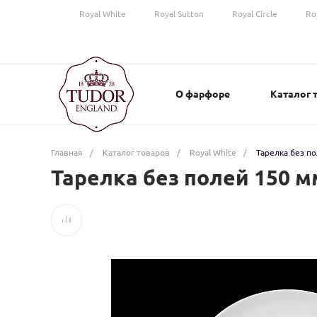
Royal White
Royal Sutton
Royal Circle
Ro
О фарфоре
Каталог 
Главная
/
Каталог товаров
/
Royal White
/
Тарелка без по
Тарелка без полей 150 мм