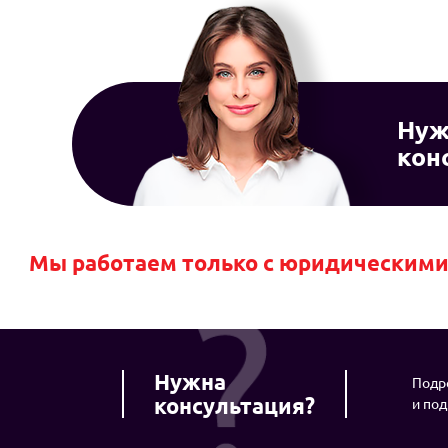
Нуж
кон
Мы работаем только с юридическими 
Нужна
Подро
консультация?
и по