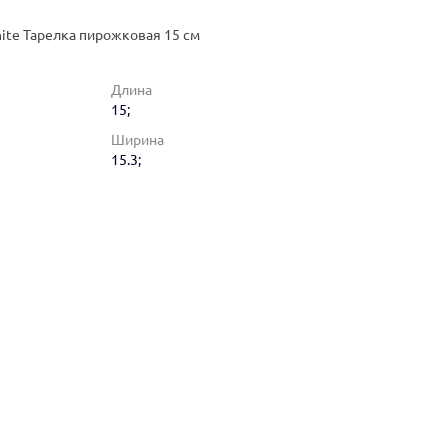
te Тарелка пирожковая 15 см
Длина
15;
Ширина
15.3;
White Тарелка пирожковая 15 см