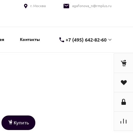
г. Москва
agafonova_n@rmplus.ru
+7 (495) 642-82-60
ея
Контакты
Купить