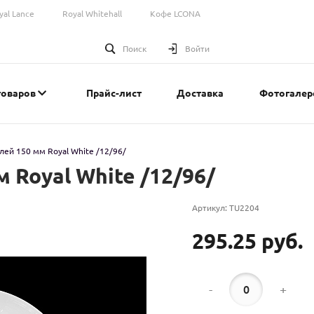
yal Lance
Royal Whitehall
Кофе LCONA
Поиск
Войти
товаров
Прайс-лист
Доставка
Фотогалер
лей 150 мм Royal White /12/96/
 Royal White /12/96/
Артикул:
TU2204
295.25 руб.
-
+