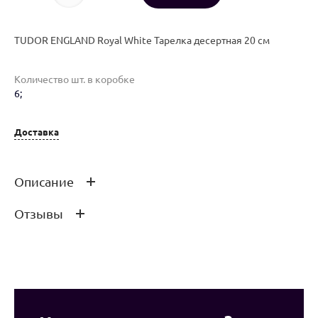
TUDOR ENGLAND Royal White Тарелка десертная 20 см
Количество шт. в коробке
6;
Доставка
Описание
Отзывы
TUDOR ENGLAND Royal White Тарелка десертная 20 см
Оставить отзыв