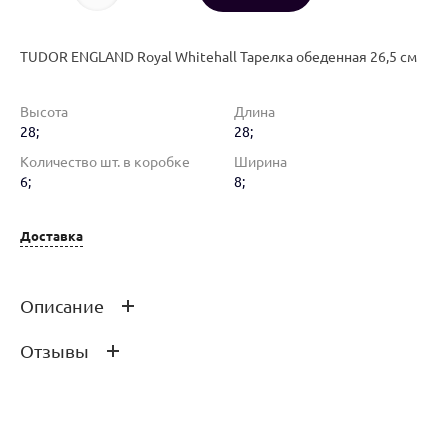
TUDOR ENGLAND Royal Whitehall Тарелка обеденная 26,5 см
Высота
Длина
28;
28;
Количество шт. в коробке
Ширина
6;
8;
Доставка
Описание
Отзывы
Royal Whitehall Тарелка обеденная 26,5 см
Оставить отзыв