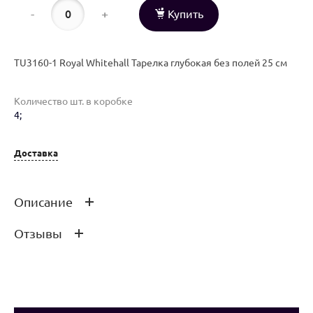
-
+
Купить
TU3160-1 Royal Whitehall Тарелка глубокая без полей 25 см
Количество шт. в коробке
4;
Доставка
Описание
Отзывы
TU3160-1 Royal Whitehall Тарелка глубокая без полей 25 см
Оставить отзыв